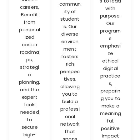
s to lead
commun
careers.
with
ity of
Benefit
purpose.
student
from
Our
s. Our
personal
program
diverse
ized
s
environ
career
emphasi
ment
roadma
ze
fosters
ps,
ethical
rich
strategi
digital
perspec
c
practice
tives,
planning,
s,
allowing
and the
preparin
you to
expert
g you to
build a
tools
make a
professi
needed
meaning
onal
to
ful,
network
secure
positive
that
high-
impact
spans