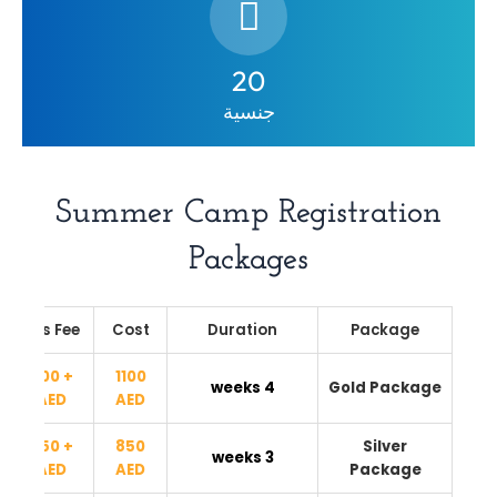
20
جنسية
Summer Camp Registration
Packages
Bus Fee
Cost
Duration
Package
+ 300
1100
4 weeks
Gold Package
AED
AED
+ 250
850
Silver
3 weeks
AED
AED
Package