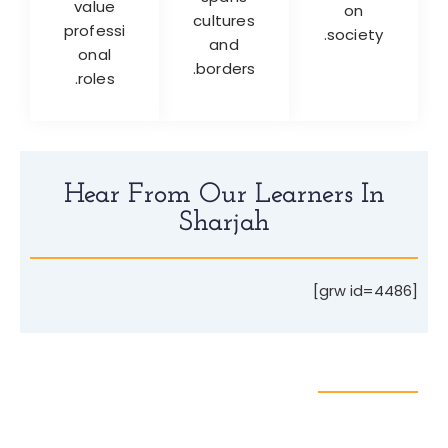
value
on
cultures
professi
society.
and
onal
borders.
roles.
Hear From Our Learners In
Sharjah
[grw id=4486]
سجل للحصول عليها
For more details about our any computer