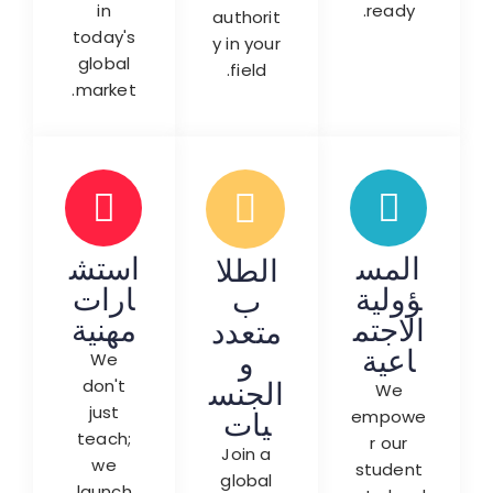
in
ready.
authorit
today's
y in your
global
field.
market.
المس
استش
الطلا
ؤولية
ارات
ب
الاجتم
مهنية
متعدد
اعية
و
We
الجنس
don't
We
just
يات
empowe
teach;
r our
Join a
we
student
global
launch