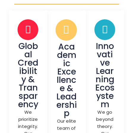
Glob
Inno
Aca
Al
Vati
Dem
Cred
Ve
Ic
Ibilit
Lear
Exce
Y &
Ning
Llenc
Tran
Ecos
E &
Spar
Yste
Lead
Ency
M
Ershi
P
We
We go
prioritize
beyond
Our elite
integrity.
theory.
team of