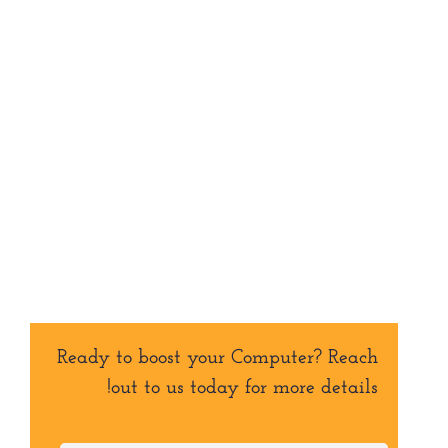
course, feel free to fill out our inquiry form, give us
a call, or send a message oan WhatsApp. You
can also visit our centers in Ajman or Sharjah—
location details are provided on our website.
We’re here to assist you!
فرع عجمان
اتصل
واتساب
العنوان
فرع الشارقة
اتصل
واتساب
العنوان
Ready to boost your Computer? Reach
out to us today for more details!