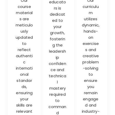
Our
Our
educato
course
curriculu
rs is
material
m
dedicat
s are
utilizes
ed to
meticulo
dynamic,
your
usly
hands-
growth,
updated
on
fosterin
to
exercise
g the
reflect
s and
leadersh
authenti
creative
ip
c
problem
confiden
internati
-solving
ce and
onal
to
technica
standar
ensure
l
ds,
you
mastery
ensuring
remain
required
your
engage
to
skills are
d and
comman
relevant
industry-
d