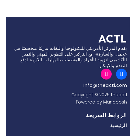
ACTL
يقدم المركز الأمريكي للتكنولوجيا واللغات تدريبًا متخصصًا في
عجمان والشارقة، مع التركيز على التطوير المهني والتميز
الأكاديمي لتزويد الأفراد والمنظمات بالمهارات اللازمة لدفع
التقدم والابتكار.
I
F
n
a
s
c
info@theactl.com
t
e
a
b
Copyright © 2026 theactl
g
o
Powered by Manqoosh
r
o
a
k
m
الروابط السريعة
الرئيسية