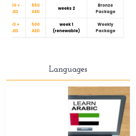
+ 200
650
Bronze
2 weeks
AED
AED
Package
+ 150
500
1 week
Weekly
AED
AED
(renewable)
Package
Languages